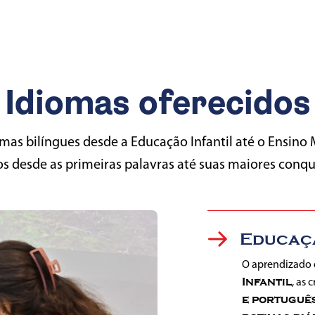
Idiomas oferecidos
as bilíngues desde a Educação Infantil até o Ensin
s desde as primeiras palavras até suas maiores conqu
Educaçã
Fundam
O aprendizado 
Infantil
, as
e portuguê