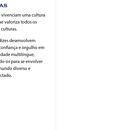
mas
 vivenciam uma cultura
ue valoriza todos os
 culturas.
dizes desenvolvem
 confiança e orgulho em
idade multilíngue,
o-os para se envolver
undo diverso e
ctado.