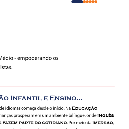
o Médio - empoderando os
istas.
o Infantil e Ensino
ental
Educação
de idiomas começa desde o início. Na
inglês
 crianças prosperam em um
ambiente bilíngue, onde
s fazem
parte do cotidiano
imersão
. Por meio da
,