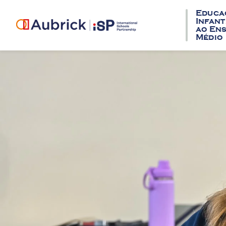
Educa
Infant
ao En
Médio