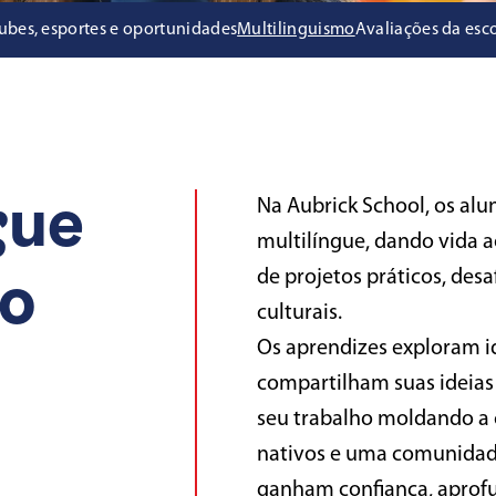
ubes, esportes e oportunidades
Multilinguismo
Avaliações da esc
Na Aubrick School, os al
gue
multilíngue, dando vida a
de projetos práticos, desa
lo
culturais.
Os aprendizes exploram id
compartilham suas ideia
seu trabalho moldando a
nativos e uma comunidade 
ganham confiança, aprof