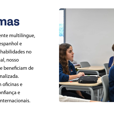
omas
nte multilíngue,
espanhol e
 habilidades no
al, nosso
e beneficiam de
nalizada.
oficinas e
onfiança e
internacionais.