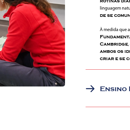
rotinas
diá
linguagem
nat
de se comun
À medida que 
Fundament
Cambridge
,
ambos os id
criar e
se 
Ensino 