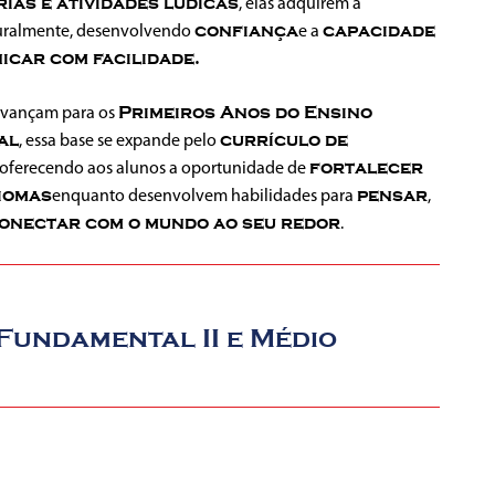
rias e atividades lúdicas
, elas adquirem a
confiança
capacidade
uralmente, desenvolvendo
e a
icar com facilidade
.
Primeiros Anos do
Ensino
avançam para os
al
currículo de
, essa base se expande pelo
fortalecer
 oferecendo aos alunos a
oportunidade de
iomas
pensar
enquanto desenvolvem habilidades para
,
conectar com o mundo ao seu redor
.
Fundamental II e Médio