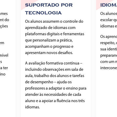
suportado por
idio
tecnologia
ames
Os alunos
nt do
escolar q
Os alunos assumem o controle do
ações
idiomas e
aprendizado de idiomas com
plataformas digitais e ferramentas
Os apren
que personalizam a prática,
 em
respeito,
acompanham o progresso e
sua ident
apresentam novos desafios.
nível
preparand
s
com um m
A avaliação formativa contínua –
a ter
intercone
incluindo observações em sala de
ino
aula, trabalho dos alunos e tarefas
de desempenho – ajuda os
professores a adaptar o ensino para
atender às necessidades de cada
aluno e a apoiar a fluência nos três
idiomas.