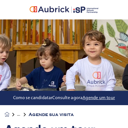
Como se candidatar
Consulte agora
Agende um tour
Agende sua visita